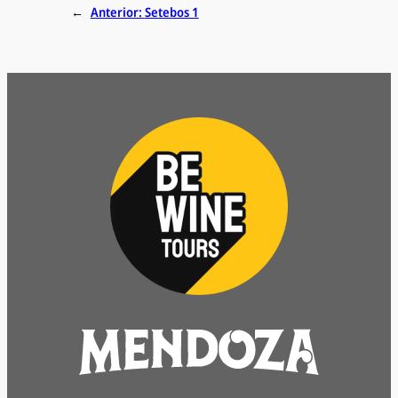
←
Anterior:
Setebos 1