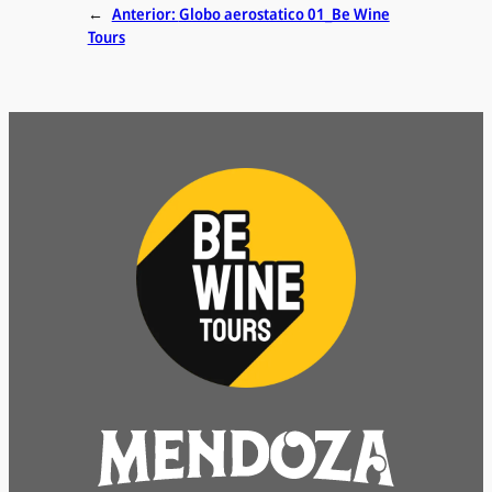
←
Anterior:
Globo aerostatico 01_Be Wine
Tours