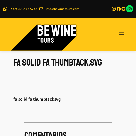
Instagram
Faceboo
Googl
Enl
+54 9 2617 07-5747
info@bewinetours.com
Saltar
al
fa solid fa thumbtack.svg
contenido
fa solid fa thumbtacksvg
Comentarios