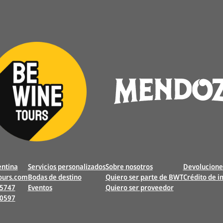
ntina
Servicios personalizados
Sobre nosotros
Devolucione
ours.com
Bodas de destino
Quiero ser parte de BWT
Crédito de 
 5747
Eventos
Quiero ser proveedor
20597
e