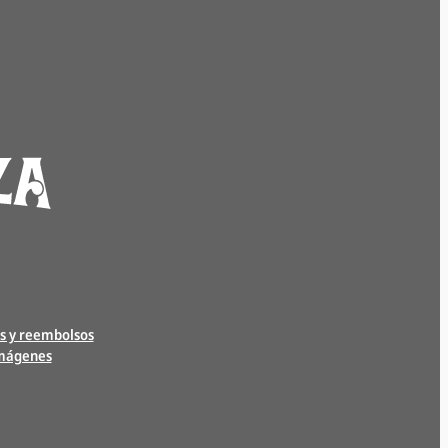
s y reembolsos
imágenes