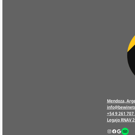
Mendoza, Arge
info@bewinet
+54 9 261 707
Legajo RNAV 
Instagram
Facebook
Google
Enlac