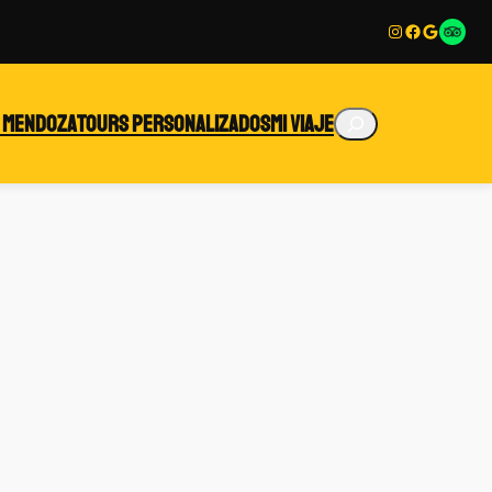
Instagram
Facebook
Google
Enlace
Buscar
 Mendoza
Tours personalizados
Mi viaje