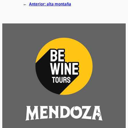
←
Anterior:
alta montaña