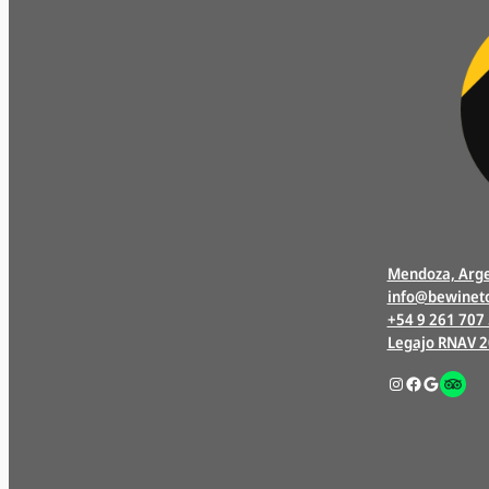
Mendoza, Arge
info@bewinet
+54 9 261 707
Legajo RNAV 
Instagram
Facebook
Google
Enlac