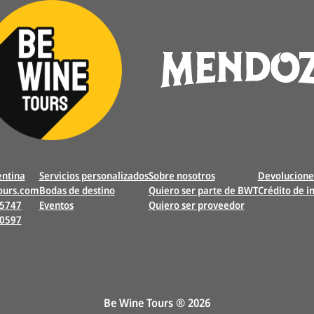
ntina
Servicios personalizados
Sobre nosotros
Devolucione
ours.com
Bodas de destino
Quiero ser parte de BWT
Crédito de 
 5747
Eventos
Quiero ser proveedor
20597
e
Be Wine Tours ® 2026