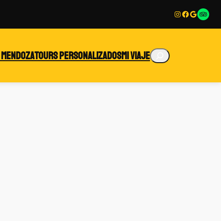
Instagram
Facebook
Google
Enlace
Buscar
 Mendoza
Tours personalizados
Mi viaje