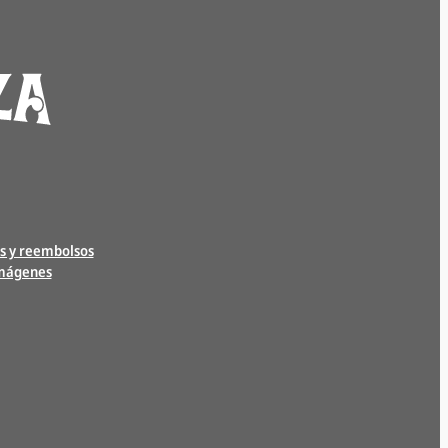
s y reembolsos
imágenes