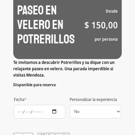
Paseo en
Desde
Velero en
$
150,00
Potrerillos
por persona
Te invitamos a descubrir Potrerillos y su dique con un
relajante paseo en velero. Una parada imperdible si
visitas Mendoza.
Disponible para reserva
(
Fecha
*
Personalizar la experiencia
r
e
q
u
i