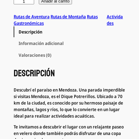
r
P
Añadir al carrito
e
a
d
s
Rutas de Aventura
Rutas de Montaña
Rutas
Activida
)
e
Gastronómicas
des
o
Descripción
e
n
Información adicional
V
e
Valoraciones (0)
l
e
Descripción
r
o
e
Descubrí el paraíso en Mendoza. Una parada imperdible
n
si visitas Mendoza, es el Dique Potrerillos. Ubicado a 70
P
km de la ciudad, es conocido por su hermoso paisaje de
o
montañas, lagos y ríos, lo que lo convierte en un lugar
t
ideal para realizar actividades acuáticas.
r
e
Te invitamos a descubrir el lugar con un relajante paseo
r
en velero donde también podrás disfrutar de una copa
i