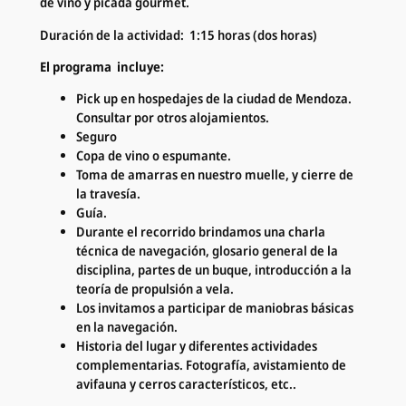
de vino y picada gourmet.
l
l
Duración de la actividad: 1:15 horas (dos horas)
o
El programa incluye:
s
c
Pick up en hospedajes de la ciudad de Mendoza.
a
Consultar por otros alojamientos.
n
Seguro
t
Copa de vino o espumante.
i
Toma de amarras en nuestro muelle, y cierre de
d
la travesía.
a
Guía.
d
Durante el recorrido brindamos una charla
técnica de navegación, glosario general de la
disciplina, partes de un buque, introducción a la
teoría de propulsión a vela.
Los invitamos a participar de maniobras básicas
en la navegación.
Historia del lugar y diferentes actividades
complementarias. Fotografía, avistamiento de
avifauna y cerros característicos, etc..