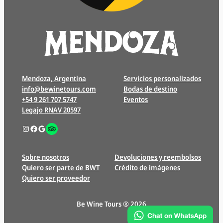
Mendoza, Argentina
Servicios personalizados
info@bewinetours.com
Bodas de destino
+54 9 261 707 5747
Eventos
Legajo RNAV 20597
Instagram
Facebook
Google
Enlace
Sobre nosotros
Devoluciones y reembolsos
Quiero ser parte de BWT
Crédito de imágenes
Quiero ser proveedor
Be Wine Tours ® 2026