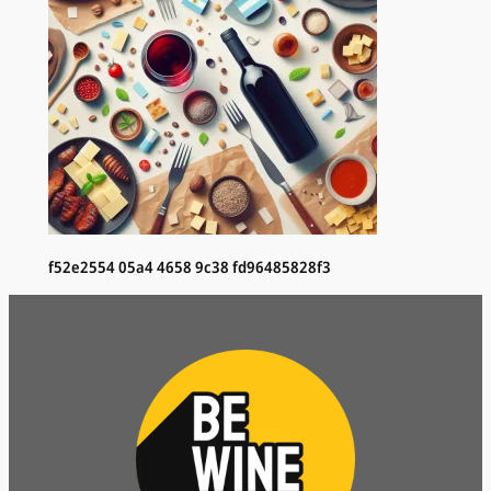
f52e2554 05a4 4658 9c38 fd96485828f3