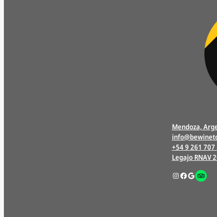
Mendoza, Arge
info@bewinet
+54 9 261 707
Legajo RNAV 
Instagram
Facebook
Google
Enlac