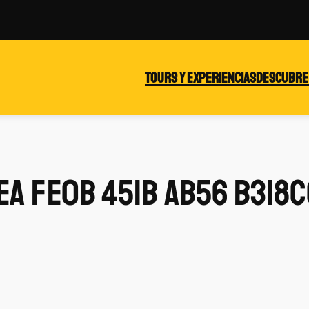
Tours y experiencias
Descubre
a fe0b 451b ab56 b318