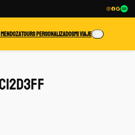
Instagram
Facebook
Google
Enlace
Buscar
 Mendoza
Tours personalizados
Mi viaje
cc12d3ff