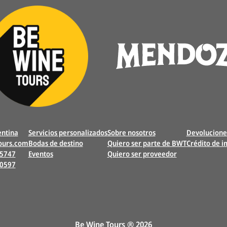
ntina
Servicios personalizados
Sobre nosotros
Devolucione
ours.com
Bodas de destino
Quiero ser parte de BWT
Crédito de 
 5747
Eventos
Quiero ser proveedor
20597
e
Be Wine Tours ® 2026