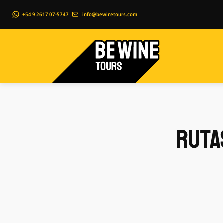
+54 9 2617 07-5747
info@bewinetours.com
Saltar
al
contenido
Ruta