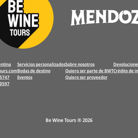
ntina
Servicios personalizados
Sobre nosotros
Devolucione
ours.com
Bodas de destino
Quiero ser parte de BWT
Crédito de 
 5747
Eventos
Quiero ser proveedor
20597
e
Be Wine Tours ® 2026